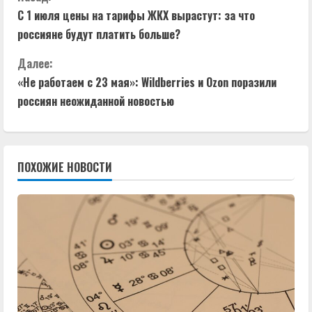
П
С 1 июля цены на тарифы ЖКХ вырастут: за что
р
россияне будут платить больше?
о
Далее:
д
«Не работаем с 23 мая»: Wildberries и Ozon поразили
россиян неожиданной новостью
о
л
ПОХОЖИЕ НОВОСТИ
ж
и
т
ь
ч