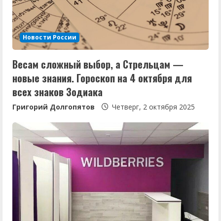
т
е
Новости России
н
Весам сложный выбор, а Стрельцам —
и
новые знания. Гороскоп на 4 октября для
е
всех знаков Зодиака
Григорий Долгопятов
Четверг, 2 октября 2025