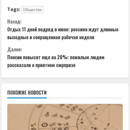
Tags:
Общество
П
Назад:
Отдых 11 дней подряд в июне: россиян ждут длинные
р
выходные и сокращенная рабочая неделя
о
Далее:
д
Пенсии повысят еще на 20%: пожилым людям
рассказали о приятном сюрпризе
о
л
ПОХОЖИЕ НОВОСТИ
ж
и
т