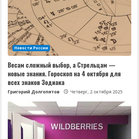
ь
ч
т
е
Новости России
н
Весам сложный выбор, а Стрельцам —
и
новые знания. Гороскоп на 4 октября для
е
всех знаков Зодиака
Григорий Долгопятов
Четверг, 2 октября 2025