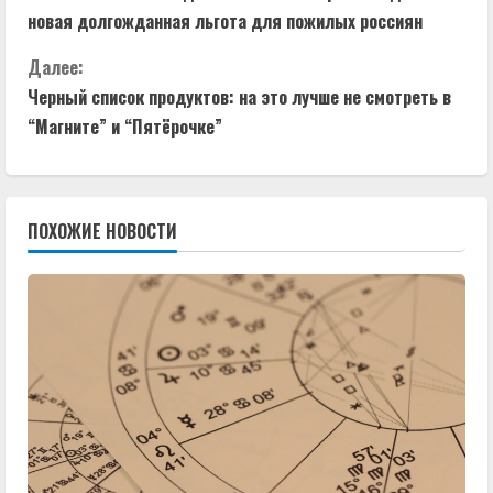
р
новая долгожданная льгота для пожилых россиян
о
Далее:
д
Черный список продуктов: на это лучше не смотреть в
“Магните” и “Пятёрочке”
о
л
ПОХОЖИЕ НОВОСТИ
ж
и
т
ь
ч
т