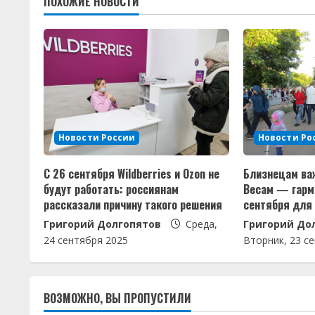
ПОХОЖИЕ НОВОСТИ
о
л
ж
и
т
Новости России
Новости Ро
ь
С 26 сентября Wildberries и Ozon не
Близнецам важ
ч
будут работать: россиянам
Весам — гармо
рассказали причину такого решения
сентября для 
т
Григорий Долгопятов
Среда,
Григорий До
е
24 сентября 2025
Вторник, 23 с
н
ВОЗМОЖНО, ВЫ ПРОПУСТИЛИ
и