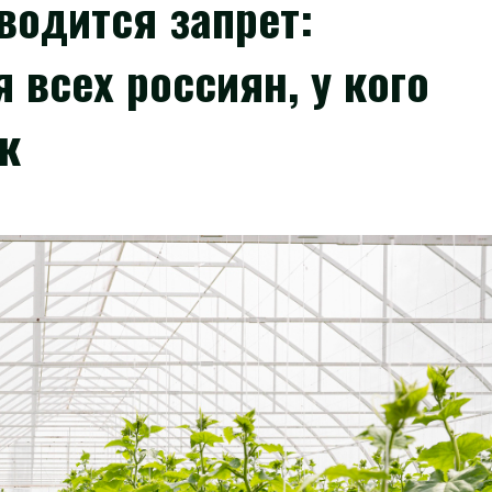
водится запрет:
 всех россиян, у кого
к
5