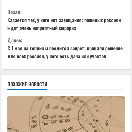
П
Назад:
Касается тех, у кого нет завещания: пожилых россиян
р
ждет очень неприятный сюрприз
о
Далее:
д
С 1 мая на теплицы вводится запрет: приняли решение
для всех россиян, у кого есть дача или участок
о
л
ПОХОЖИЕ НОВОСТИ
ж
и
т
ь