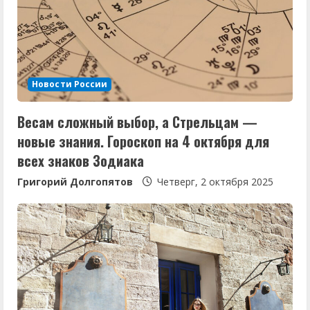
ч
т
е
Новости России
н
Весам сложный выбор, а Стрельцам —
и
новые знания. Гороскоп на 4 октября для
е
всех знаков Зодиака
Григорий Долгопятов
Четверг, 2 октября 2025