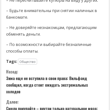
– Не пересчитывайте купюры на виду у других.
– Будьте внимательны при снятии наличных в
банкомате.
– Не доверяйте незнакомцам, предлагающим
обменять деньги.
– По возможности выбирайте безналичные
способы оплаты.
Tags:
Общество
П
Назад:
Зима еще не вступила в свои права: Вильфанд
р
сообщил, когда стоит ожидать экстремальных
о
холодов
д
Далее:
Смело покупайте – внутри только натуральное мясо: