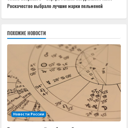
о
Роскачество выбрало лучшие марки пельменей
л
ж
ПОХОЖИЕ НОВОСТИ
и
т
ь
ч
т
е
н
Новости России
и