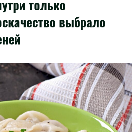
нутри только
оскачество выбрало
меней