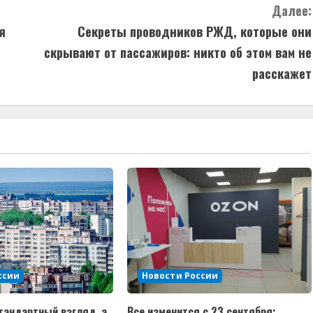
Далее:
я
Секреты проводников РЖД, которые они
скрывают от пассажиров: никто об этом вам не
расскажет
ссии
Новости России
тандартный взгляд, а
Все изменится с 23 сентября: