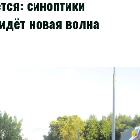
тся: синоптики
ридёт новая волна