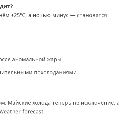
одит?
ём +25°C, а ночью минус — становятся
после аномальной жары
длительными похолоданиями
. Майские холода теперь не исключение, а
eather-forecast.