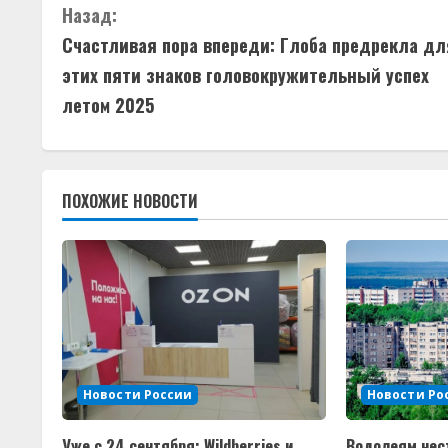
П
Назад:
Счастливая пора впереди: Глоба предрекла дл
р
этих пяти знаков головокружительный успех
о
летом 2025
д
о
ПОХОЖИЕ НОВОСТИ
л
ж
и
т
ь
Новости России
Новости Ро
ч
Уже с 24 сентября: Wildberries и
Водолеям нес