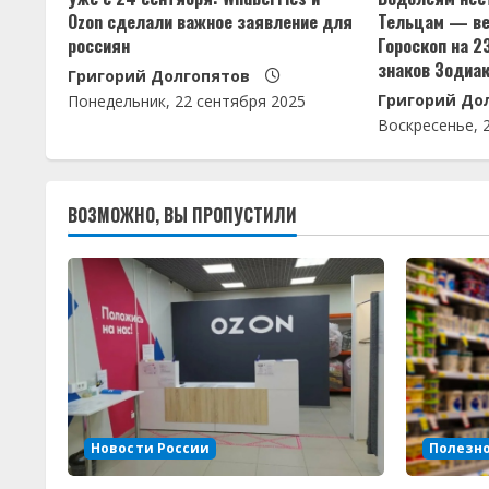
Ozon сделали важное заявление для
Тельцам — ве
т
россиян
Гороскоп на 2
знаков Зодиа
е
Григорий Долгопятов
Григорий До
Понедельник, 22 сентября 2025
н
Воскресенье, 
и
е
ВОЗМОЖНО, ВЫ ПРОПУСТИЛИ
Новости России
Полезн