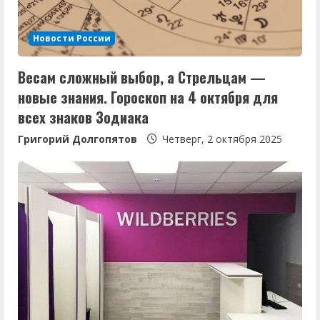
е
Новости России
н
Весам сложный выбор, а Стрельцам —
и
новые знания. Гороскоп на 4 октября для
е
всех знаков Зодиака
Григорий Долгопятов
Четверг, 2 октября 2025