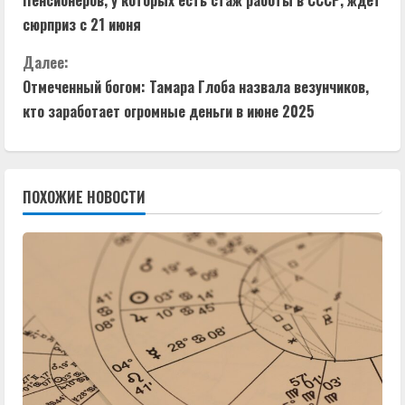
р
сюрприз с 21 июня
о
Далее:
д
Отмеченный богом: Тамара Глоба назвала везунчиков,
кто заработает огромные деньги в июне 2025
о
л
ПОХОЖИЕ НОВОСТИ
ж
и
т
ь
ч
т