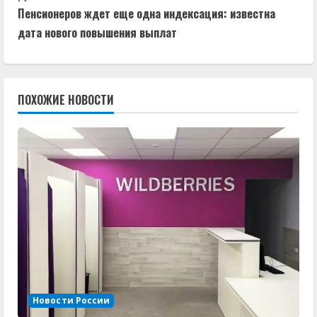
д
Пенсионеров ждет еще одна индексация: известна
дата нового повышения выплат
о
л
ПОХОЖИЕ НОВОСТИ
ж
и
т
ь
ч
т
е
Новости России