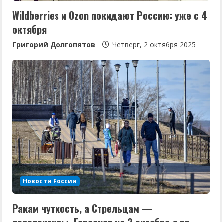
н
Wildberries и Ozon покидают Россию: уже с 4
и
октября
е
Григорий Долгопятов
Четверг, 2 октября 2025
Новости России
Ракам чуткость, а Стрельцам —