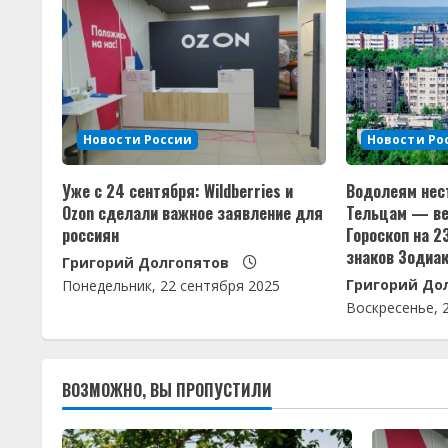
л
ж
и
т
Новости России
Новости Ро
ь
Уже с 24 сентября: Wildberries и
Водолеям нес
ч
Ozon сделали важное заявление для
Тельцам — ве
россиян
Гороскоп на 2
т
знаков Зодиа
Григорий Долгопятов
Григорий До
е
Понедельник, 22 сентября 2025
Воскресенье, 
н
и
ВОЗМОЖНО, ВЫ ПРОПУСТИЛИ
е