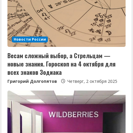
ч
т
е
н
Новости России
и
Весам сложный выбор, а Стрельцам —
е
новые знания. Гороскоп на 4 октября для
всех знаков Зодиака
Григорий Долгопятов
Четверг, 2 октября 2025