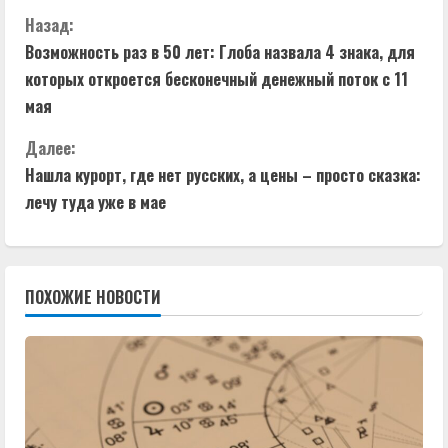
П
Назад:
Возможность раз в 50 лет: Глоба назвала 4 знака, для
р
которых откроется бесконечный денежный поток с 11
о
мая
д
Далее:
Нашла курорт, где нет русских, а цены – просто сказка:
о
лечу туда уже в мае
л
ж
ПОХОЖИЕ НОВОСТИ
и
т
ь