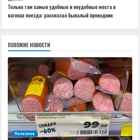
д
Только там самые удобные и неудобные места в
вагонах поезда: рассказал бывалый проводник
о
л
ПОХОЖИЕ НОВОСТИ
ж
и
т
ь
ч
т
е
Полезное