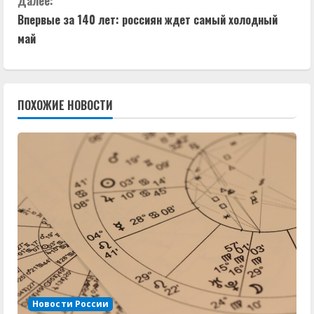
Далее:
д
Впервые за 140 лет: россиян ждет самый холодный
май
о
л
ПОХОЖИЕ НОВОСТИ
ж
и
т
ь
ч
т
е
Новости России