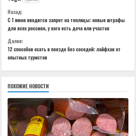
П
Назад:
С 1 июня вводится запрет на теплицы: новые штрафы
р
для всех россиян, у кого есть дача или участок
о
Далее:
д
12 способов ехать в поезде без соседей: лайфхак от
опытных туристов
о
л
ПОХОЖИЕ НОВОСТИ
ж
и
т
ь