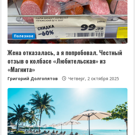
ч
т
е
Полезное
н
Жена отказалась, а я попробовал. Честный
и
отзыв о колбасе «Любительская» из
е
«Магнита»
Григорий Долгопятов
Четверг, 2 октября 2025