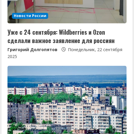
е
Новости России
н
Уже с 24 сентября: Wildberries и Ozon
и
сделали важное заявление для россиян
е
Григорий Долгопятов
Понедельник, 22 сентября
2025