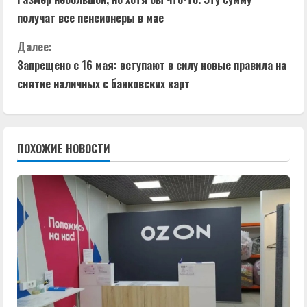
р
получат все пенсионеры в мае
о
Далее:
д
Запрещено с 16 мая: вступают в силу новые правила на
снятие наличных с банковских карт
о
л
ПОХОЖИЕ НОВОСТИ
ж
и
т
ь
ч
т