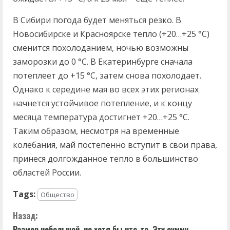
В Сибири погода будет меняться резко. В
Новосибирске и Красноярске тепло (+20…+25 °C)
сменится похолоданием, ночью возможны
заморозки до 0 °C. В Екатеринбурге сначала
потеплеет до +15 °C, затем снова похолодает.
Однако к середине мая во всех этих регионах
начнется устойчивое потепление, и к концу
месяца температура достигнет +20…+25 °C.
Таким образом, несмотря на временные
колебания, май постепенно вступит в свои права,
принеся долгожданное тепло в большинство
областей России.
Tags:
Общество
П
Назад:
Размер небольшой, но хотя бы что-то. Эту сумму