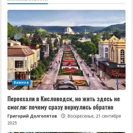
ж
и
т
ь
ч
т
е
Важное
н
Переехали в Кисловодск, но жить здесь не
и
смогли: почему сразу вернулись обратно
е
Григорий Долгопятов
Воскресенье, 21 сентября
2025