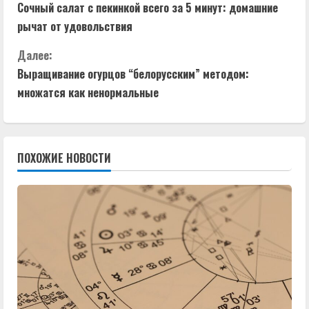
Сочный салат с пекинкой всего за 5 минут: домашние
р
рычат от удовольствия
о
Далее:
д
Выращивание огурцов “белорусским” методом:
множатся как ненормальные
о
л
ПОХОЖИЕ НОВОСТИ
ж
и
т
ь
ч