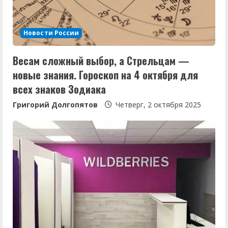
т
е
Новости России
н
Весам сложный выбор, а Стрельцам —
и
новые знания. Гороскоп на 4 октября для
е
всех знаков Зодиака
Григорий Долгопятов
Четверг, 2 октября 2025