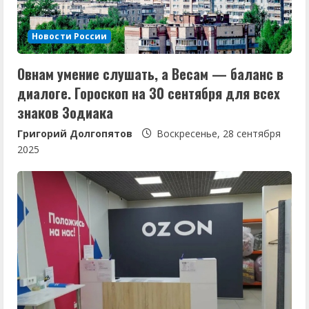
е
Новости России
н
Овнам умение слушать, а Весам — баланс в
и
диалоге. Гороскоп на 30 сентября для всех
е
знаков Зодиака
Григорий Долгопятов
Воскресенье, 28 сентября
2025