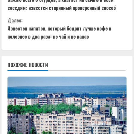
р
соседям: известен старинный проверенный способ
о
Далее:
д
Известен напиток, который бодрит лучше кофе и
полезнее в два раза: не чай и не какао
о
л
ПОХОЖИЕ НОВОСТИ
ж
и
т
ь
ч
т