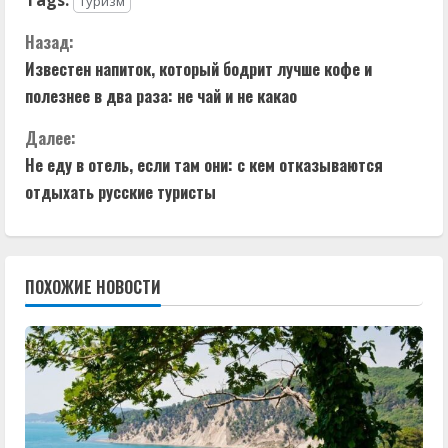
Туризм
П
Назад:
Известен напиток, который бодрит лучше кофе и
р
полезнее в два раза: не чай и не какао
о
Далее:
д
Не еду в отель, если там они: с кем отказываются
отдыхать русские туристы
о
л
ПОХОЖИЕ НОВОСТИ
ж
и
т
ь