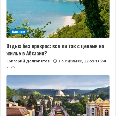
ч
т
е
Важное
н
Отдых без прикрас: все ли так с ценами на
и
жилье в Абхазии?
е
Григорий Долгопятов
Понедельник, 22 сентября
2025