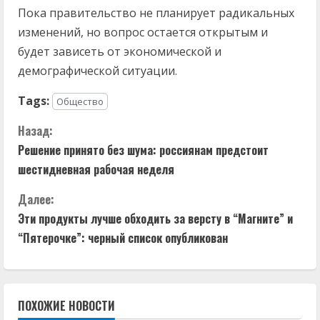
Пока правительство не планирует радикальных
изменений, но вопрос остается открытым и
будет зависеть от экономической и
демографической ситуации.
Tags:
Общество
П
Назад:
Решение принято без шума: россиянам предстоит
р
шестидневная рабочая неделя
о
Далее:
д
Эти продукты лучше обходить за версту в “Магните” и
“Пятерочке”: черный список опубликован
о
л
ПОХОЖИЕ НОВОСТИ
ж