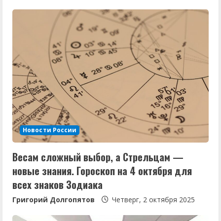
и
т
ь
ч
т
е
Новости России
н
Весам сложный выбор, а Стрельцам —
и
новые знания. Гороскоп на 4 октября для
е
всех знаков Зодиака
Григорий Долгопятов
Четверг, 2 октября 2025