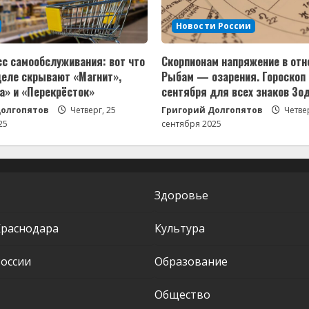
Новости России
сс самообслуживания: вот что
Скорпионам напряжение в отн
деле скрывают «Магнит»,
Рыбам — озарения. Гороскоп 
а» и «Перекрёсток»
сентября для всех знаков Зо
Долгопятов
Четверг, 25
Григорий Долгопятов
Четвер
25
сентября 2025
Здоровье
Краснодара
Культура
оссии
Образование
Общество