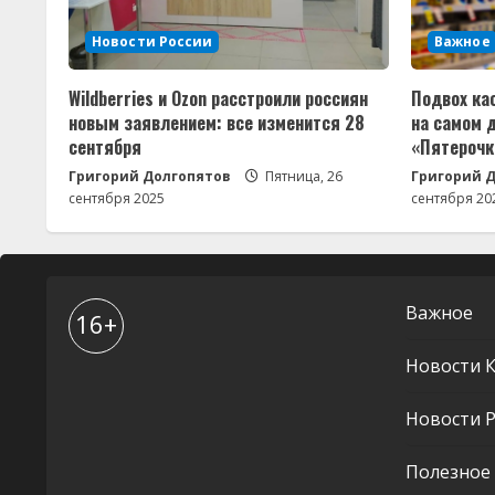
Новости России
Важное
Wildberries и Ozon расстроили россиян
Подвох ка
новым заявлением: все изменится 28
на самом 
сентября
«Пятерочк
Григорий Долгопятов
Пятница, 26
Григорий 
сентября 2025
сентября 20
Важное
16+
Новости 
Новости Р
Полезное