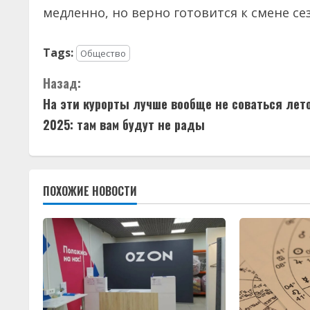
медленно, но верно готовится к смене се
Tags:
Общество
П
Назад:
На эти курорты лучше вообще не соваться лет
р
2025: там вам будут не рады
о
д
ПОХОЖИЕ НОВОСТИ
о
л
ж
и