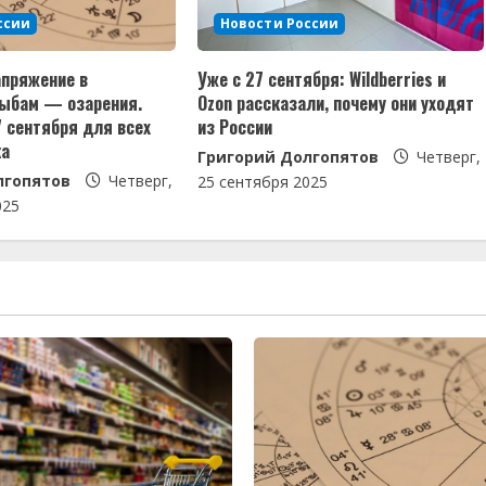
ссии
Новости России
апряжение в
Уже с 27 сентября: Wildberries и
Рыбам — озарения.
Ozon рассказали, почему они уходят
7 сентября для всех
из России
ка
Григорий Долгопятов
Четверг,
лгопятов
Четверг,
25 сентября 2025
025