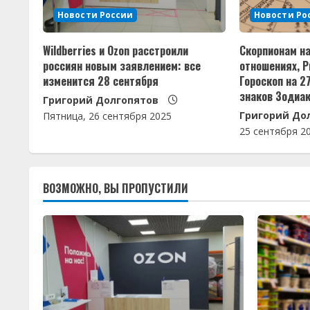
т
Новости России
Новости Ро
ь
Wildberries и Ozon расстроили
Скорпионам н
ч
россиян новым заявлением: все
отношениях, 
изменится 28 сентября
Гороскоп на 2
т
знаков Зодиа
Григорий Долгопятов
Григорий До
е
Пятница, 26 сентября 2025
25 сентября 2
н
и
ВОЗМОЖНО, ВЫ ПРОПУСТИЛИ
е