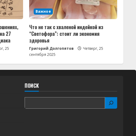
Важное
ошениях,
Что не так с хваленой индейкой из
на 27
“Светофора”: стоит ли экономия
диака
здоровья
г, 25
Григорий Долгопятов
Четверг, 25
сентября 2025
ПОИСК