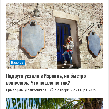
и
т
ь
ч
т
е
н
Важное
и
Подруга уехала в Израиль, но быстро
е
вернулась. Что пошло не так?
Григорий Долгопятов
Четверг, 2 октября 2025