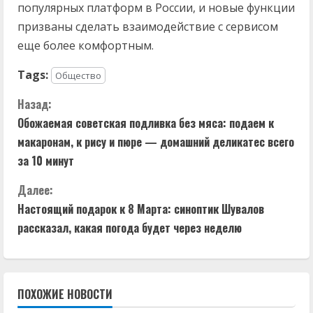
популярных платформ в России, и новые функции
призваны сделать взаимодействие с сервисом
еще более комфортным.
Tags:
Общество
П
Назад:
Обожаемая советская подливка без мяса: подаем к
р
макаронам, к рису и пюре — домашний деликатес всего
о
за 10 минут
д
Далее:
Настоящий подарок к 8 Марта: синоптик Шувалов
о
рассказал, какая погода будет через неделю
л
ж
ПОХОЖИЕ НОВОСТИ