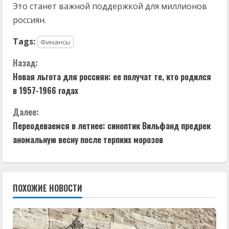
Это станет важной поддержкой для миллионов
россиян.
Tags:
Финансы
П
Назад:
Новая льгота для россиян: ее получат те, кто родился
р
в 1957-1966 годах
о
Далее:
д
Переодеваемся в летнее: синоптик Вильфанд предрек
аномальную весну после терпких морозов
о
л
ПОХОЖИЕ НОВОСТИ
ж
и