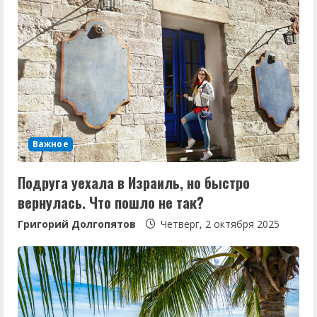
т
ь
ч
т
е
Важное
н
Подруга уехала в Израиль, но быстро
и
вернулась. Что пошло не так?
е
Григорий Долгопятов
Четверг, 2 октября 2025