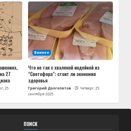
Важное
ошениях,
Что не так с хваленой индейкой из
на 27
“Светофора”: стоит ли экономия
диака
здоровья
г, 25
Григорий Долгопятов
Четверг, 25
сентября 2025
ПОИСК