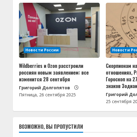
л
ж
и
т
Новости России
Новости Ро
ь
Wildberries и Ozon расстроили
Скорпионам н
ч
россиян новым заявлением: все
отношениях, 
изменится 28 сентября
Гороскоп на 2
т
знаков Зодиа
Григорий Долгопятов
Григорий До
е
Пятница, 26 сентября 2025
25 сентября 2
н
и
ВОЗМОЖНО, ВЫ ПРОПУСТИЛИ