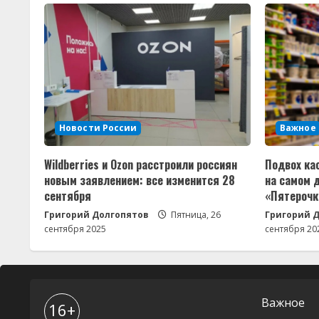
е
Новости России
Важное
Wildberries и Ozon расстроили россиян
Подвох ка
новым заявлением: все изменится 28
на самом 
сентября
«Пятерочк
Григорий Долгопятов
Пятница, 26
Григорий 
сентября 2025
сентября 20
Важное
16+