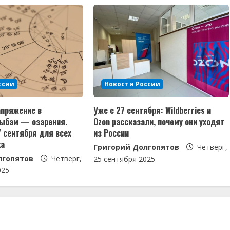
ссии
Новости России
апряжение в
Уже с 27 сентября: Wildberries и
Рыбам — озарения.
Ozon рассказали, почему они уходят
7 сентября для всех
из России
ка
Григорий Долгопятов
Четверг,
лгопятов
Четверг,
25 сентября 2025
025