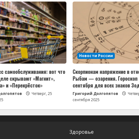
Новости России
сс самообслуживания: вот что
Скорпионам напряжение в отн
деле скрывают «Магнит»,
Рыбам — озарения. Гороскоп 
а» и «Перекрёсток»
сентября для всех знаков Зо
Долгопятов
Четверг, 25
Григорий Долгопятов
Четвер
25
сентября 2025
Здоровье