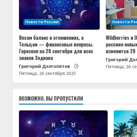
и
т
Новости России
Новости Ро
ь
Весам баланс в отношениях, а
Wildberries и 
ч
Тельцам — финансовые вопросы.
россиян новы
Гороскоп на 28 сентября для всех
изменится 28
т
знаков Зодиака
Григорий До
Григорий Долгопятов
е
Пятница, 26 с
Пятница, 26 сентября 2025
н
и
ВОЗМОЖНО, ВЫ ПРОПУСТИЛИ
е