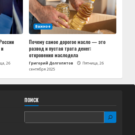
Важное
России
Почему самое дорогое масло — это
 и
развод и пустая трата денег:
откровения маслодела
ца, 26
Григорий Долгопятов
Пятница, 26
сентября 2025
ПОИСК