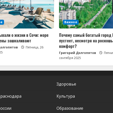
ое
Важное
ывали о жизни в Сочи: море
Почему самый богатый город 
цены зашкаливают
пустеет, несмотря на роскошь
комфорт?
Долгопятов
Пятница, 26
25
Григорий Долгопятов
Пятни
сентября 2025
Здоровье
Краснодара
Культура
оссии
Образование