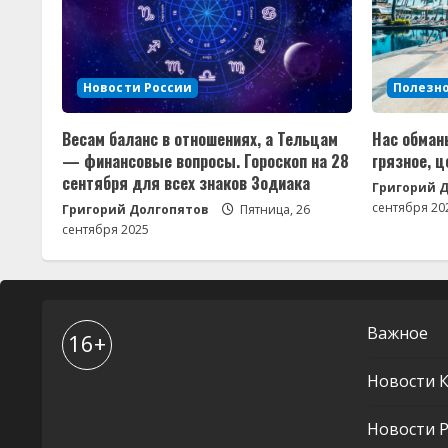
Новости России
Полезн
Весам баланс в отношениях, а Тельцам
Нас обман
— финансовые вопросы. Гороскоп на 28
грязное, 
сентября для всех знаков Зодиака
Григорий 
сентября 20
Григорий Долгопятов
Пятница, 26
сентября 2025
Важное
16+
Новости 
Новости Р