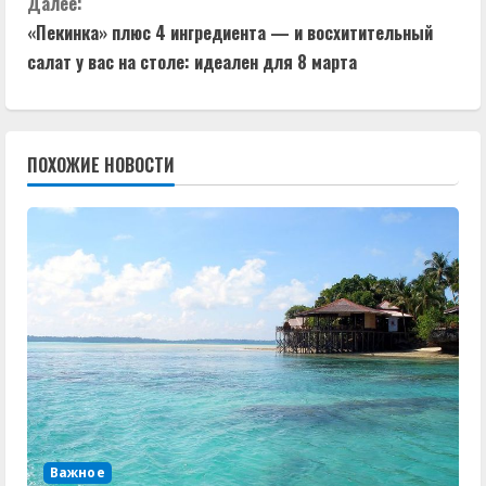
Далее:
д
«Пекинка» плюс 4 ингредиента — и восхитительный
салат у вас на столе: идеален для 8 марта
о
л
ПОХОЖИЕ НОВОСТИ
ж
и
т
ь
ч
т
е
Важное