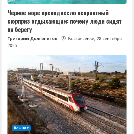
н
Черное море преподнесло неприятный
и
сюрприз отдыхающим: почему люди сидят
е
на берегу
Григорий Долгопятов
Воскресенье, 28 сентября
2025
Важное