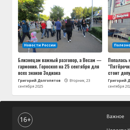
Новости России
Полезн
Близнецам важный разговор, а Весам —
Попалась 
гармония. Гороскоп на 25 сентября для
“Пятёрочке
всех знаков Зодиака
стоит доп
Григорий Долгопятов
Вторник, 23
Григорий 
сентября 2025
сентября 20
Важное
16+