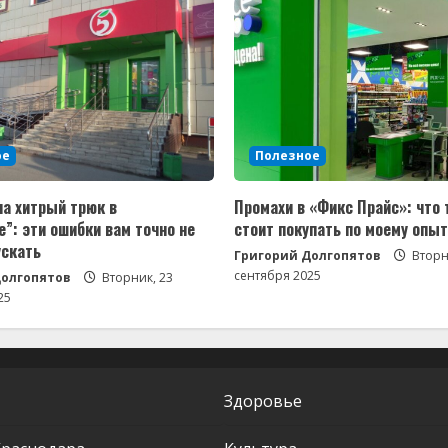
ое
Полезное
на хитрый трюк в
Промахи в «Фикс Прайс»: что 
”: эти ошибки вам точно не
стоит покупать по моему опыт
ускать
Григорий Долгопятов
Вторн
сентября 2025
Долгопятов
Вторник, 23
25
Здоровье