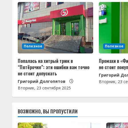
л
ж
и
т
Полезное
Полезное
ь
Попалась на хитрый трюк в
Промахи в «Фи
ч
“Пятёрочке”: эти ошибки вам точно
не стоит поку
не стоит допускать
Григорий До
т
Григорий Долгопятов
Вторник, 23 с
е
Вторник, 23 сентября 2025
н
ВОЗМОЖНО, ВЫ ПРОПУСТИЛИ
и
е