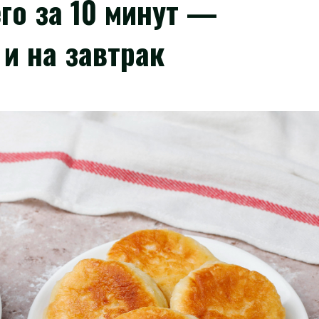
го за 10 минут —
и на завтрак