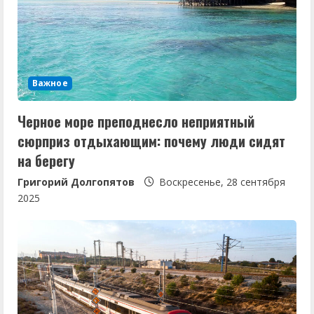
ч
т
е
Важное
н
Черное море преподнесло неприятный
и
сюрприз отдыхающим: почему люди сидят
е
на берегу
Григорий Долгопятов
Воскресенье, 28 сентября
2025