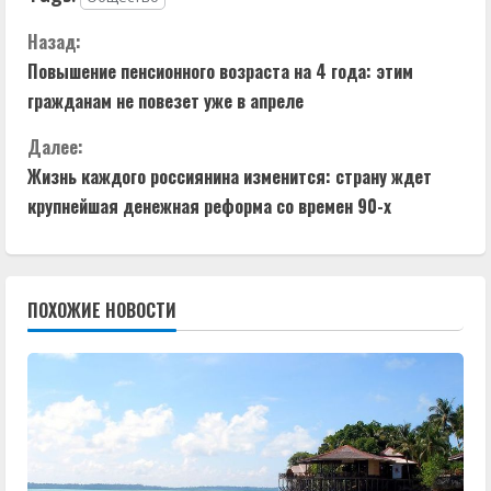
П
Назад:
Повышение пенсионного возраста на 4 года: этим
р
гражданам не повезет уже в апреле
о
Далее:
д
Жизнь каждого россиянина изменится: страну ждет
крупнейшая денежная реформа со времен 90-х
о
л
ПОХОЖИЕ НОВОСТИ
ж
и
т
ь