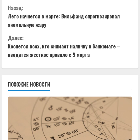
П
Назад:
Лето начнется в марте: Вильфанд спрогнозировал
р
аномальную жару
о
Далее:
д
Коснется всех, кто снимает наличку в банкомате –
вводится жесткое правило с 9 марта
о
л
ПОХОЖИЕ НОВОСТИ
ж
и
т
ь