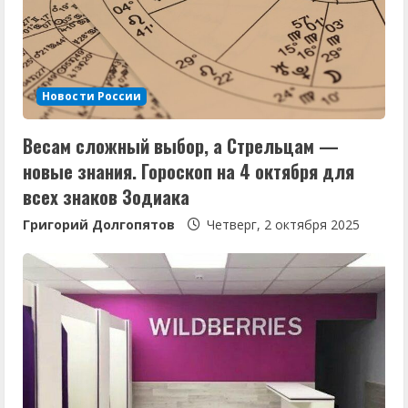
ч
т
е
Новости России
н
Весам сложный выбор, а Стрельцам —
и
новые знания. Гороскоп на 4 октября для
е
всех знаков Зодиака
Григорий Долгопятов
Четверг, 2 октября 2025