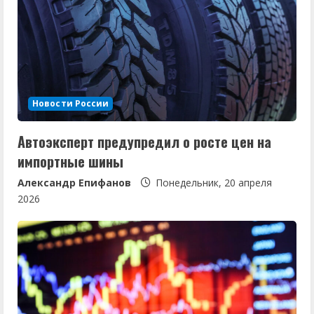
ч
т
е
н
Новости России
и
Автоэксперт предупредил о росте цен на
е
импортные шины
Александр Епифанов
Понедельник, 20 апреля
2026