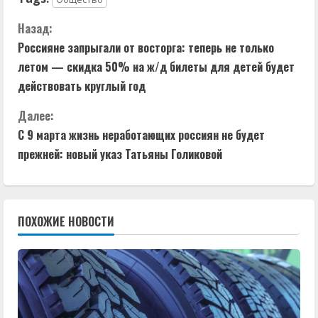
П
Назад:
Россияне запрыгали от восторга: теперь не только
р
летом — скидка 50% на ж/д билеты для детей будет
о
действовать круглый год
д
Далее:
С 9 марта жизнь неработающих россиян не будет
о
прежней: новый указ Татьяны Голиковой
л
ж
ПОХОЖИЕ НОВОСТИ
и
т
ь