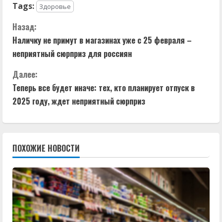
Tags:
Здоровье
П
Назад:
Наличку не примут в магазинах уже с 25 февраля –
р
неприятный сюрприз для россиян
о
Далее:
д
Теперь все будет иначе: тех, кто планирует отпуск в
2025 году, ждет неприятный сюрприз
о
л
ПОХОЖИЕ НОВОСТИ
ж
и
т
ь