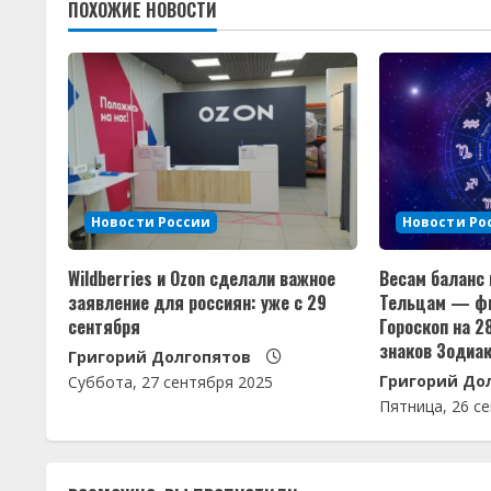
ПОХОЖИЕ НОВОСТИ
о
л
ж
и
т
Новости России
Новости Ро
ь
Wildberries и Ozon сделали важное
Весам баланс 
ч
заявление для россиян: уже с 29
Тельцам — фи
сентября
Гороскоп на 2
т
знаков Зодиа
Григорий Долгопятов
Григорий До
е
Суббота, 27 сентября 2025
Пятница, 26 с
н
и