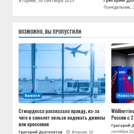
Григорий До
е
Вторник, 30 сентября 2025
Понедельник, 
н
и
ВОЗМОЖНО, ВЫ ПРОПУСТИЛИ
е
Важное
Новости
Стюардесса рассказала правду, из-за
Wildberrie
чего в самолет нельзя надевать джинсы
России с 
или кроссовки
Григорий 
сентября 20
Григорий Долгопятов
Вторник, 30