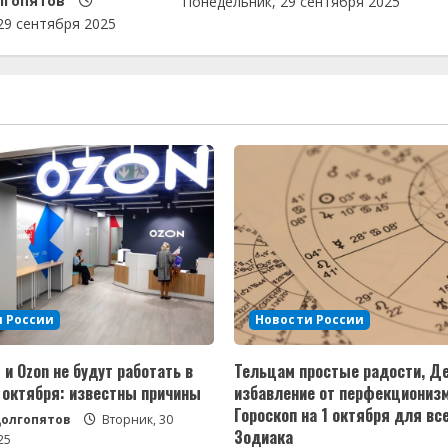
лгопятов
Понедельник, 29 сентября 2025
29 сентября 2025
 России
Новости России
s и Ozon не будут работать в
Тельцам простые радости, 
2 октября: известны причины
избавление от перфекционизм
Гороскоп на 1 октября для вс
Долгопятов
Вторник, 30
Зодиака
25