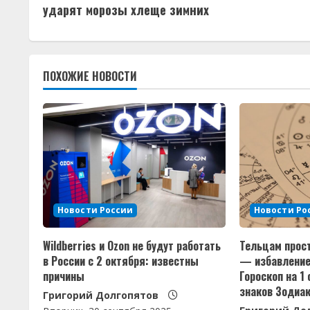
р
ударят морозы хлеще зимних
о
д
ПОХОЖИЕ НОВОСТИ
о
л
ж
и
т
Новости России
Новости Ро
ь
Wildberries и Ozon не будут работать
Тельцам прос
ч
в России с 2 октября: известны
— избавление
причины
Гороскоп на 1
т
знаков Зодиа
Григорий Долгопятов