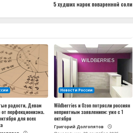
5 худших марок поваренной соли
ссии
Новости России
тые радости, Девам
Wildberries и Ozon потрясли россиян
 от перфекционизма.
неприятным заявлением: уже с 1
 октября для всех
октября
ка
Григорий Долгопятов