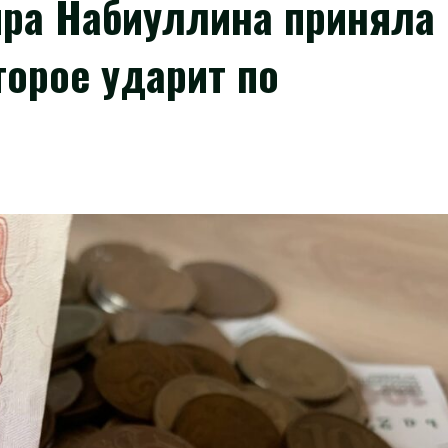
ира Набиуллина приняла
торое ударит по