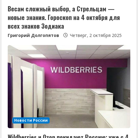
Весам сложный выбор, а Стрельцам —
и
новые знания. Гороскоп на 4 октября для
е
всех знаков Зодиака
Григорий Долгопятов
Четверг, 2 октября 2025
Новости России
Wildberries и Ozon покидают Россию: уже с 4