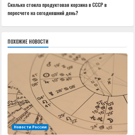
д
Сколько стоила продуктовая корзина в СССР в
пересчете на сегодняшний день?
о
л
ПОХОЖИЕ НОВОСТИ
ж
и
т
ь
ч
т
е
Новости России
н