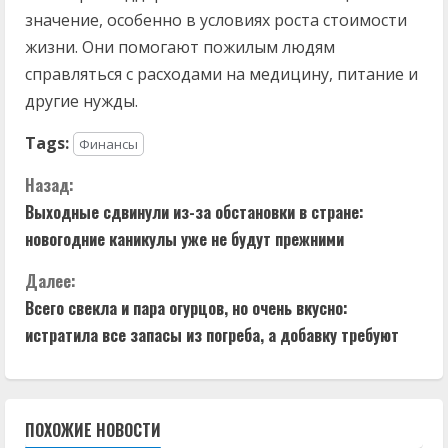
значение, особенно в условиях роста стоимости
жизни. Они помогают пожилым людям
справляться с расходами на медицину, питание и
другие нужды.
Tags:
Финансы
П
Назад:
Выходные сдвинули из-за обстановки в стране:
р
новогодние каникулы уже не будут прежними
о
Далее:
д
Всего свекла и пара огурцов, но очень вкусно:
истратила все запасы из погреба, а добавку требуют
о
л
ПОХОЖИЕ НОВОСТИ
ж