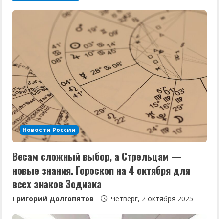
и
т
ь
ч
т
е
Новости России
н
Весам сложный выбор, а Стрельцам —
и
новые знания. Гороскоп на 4 октября для
е
всех знаков Зодиака
Григорий Долгопятов
Четверг, 2 октября 2025