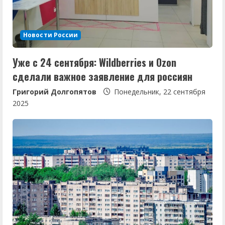
т
е
Новости России
н
Уже с 24 сентября: Wildberries и Ozon
и
сделали важное заявление для россиян
е
Григорий Долгопятов
Понедельник, 22 сентября
2025