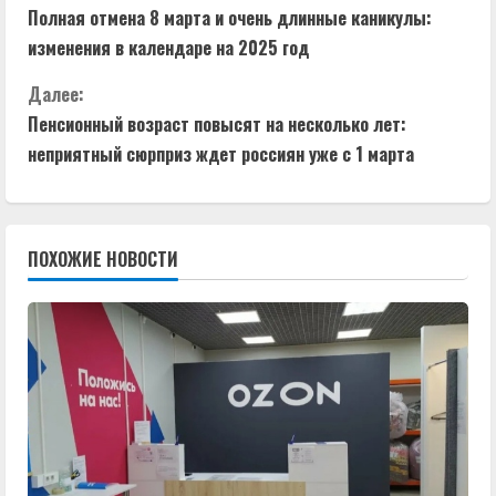
Полная отмена 8 марта и очень длинные каникулы:
р
изменения в календаре на 2025 год
о
Далее:
д
Пенсионный возраст повысят на несколько лет:
неприятный сюрприз ждет россиян уже с 1 марта
о
л
ПОХОЖИЕ НОВОСТИ
ж
и
т
ь
ч