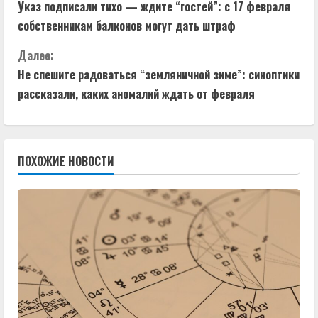
Указ подписали тихо — ждите “гостей”: с 17 февраля
р
собственникам балконов могут дать штраф
о
Далее:
д
Не спешите радоваться “земляничной зиме”: синоптики
рассказали, каких аномалий ждать от февраля
о
л
ПОХОЖИЕ НОВОСТИ
ж
и
т
ь
ч