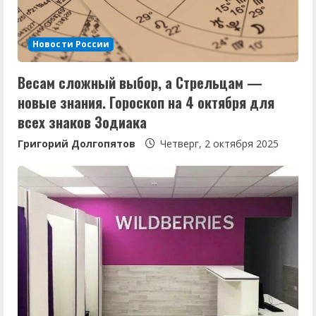
т
е
Новости России
н
Весам сложный выбор, а Стрельцам —
и
новые знания. Гороскоп на 4 октября для
е
всех знаков Зодиака
Григорий Долгопятов
Четверг, 2 октября 2025