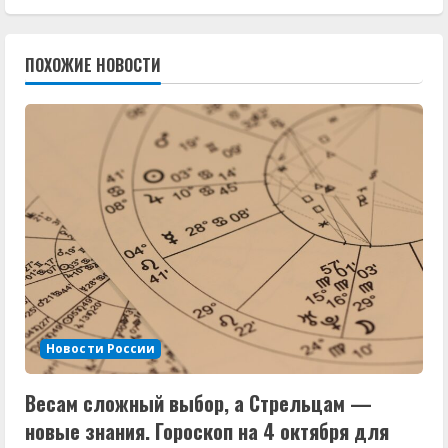
л
ПОХОЖИЕ НОВОСТИ
ж
и
т
ь
ч
т
е
Новости России
н
Весам сложный выбор, а Стрельцам —
и
новые знания. Гороскоп на 4 октября для