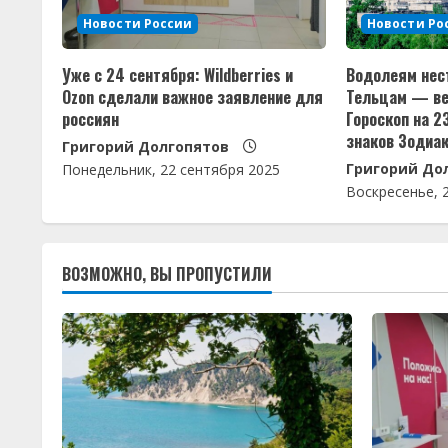
т
Новости России
Новости Ро
ь
Уже с 24 сентября: Wildberries и
Водолеям нес
ч
Ozon сделали важное заявление для
Тельцам — ве
россиян
Гороскоп на 2
т
знаков Зодиа
Григорий Долгопятов
Григорий До
е
Понедельник, 22 сентября 2025
Воскресенье, 
н
и
ВОЗМОЖНО, ВЫ ПРОПУСТИЛИ
е