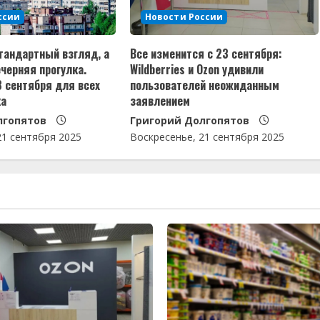
ссии
Новости России
тандартный взгляд, а
Все изменится с 23 сентября:
черняя прогулка.
Wildberries и Ozon удивили
3 сентября для всех
пользователей неожиданным
ка
заявлением
лгопятов
Григорий Долгопятов
21 сентября 2025
Воскресенье, 21 сентября 2025