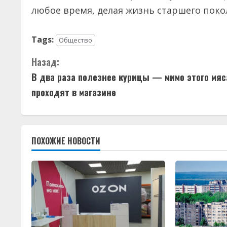
любое время, делая жизнь старшего пок
Tags:
Общество
П
Назад:
В два раза полезнее курицы — мимо этого мяс
р
проходят в магазине
о
д
ПОХОЖИЕ НОВОСТИ
о
л
ж
и