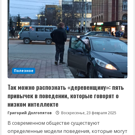
будет»:
Роман
Вильфанд
удивил
россиян
прогнозом
на
март
Полезное
Так можно распознать «деревенщину»: пять
привычек в поведении, которые говорят о
низком интеллекте
Григорий Долгопятов
Воскресенье, 23 февраля 2025
В современном обществе существуют
определенные модели поведения, которые могут