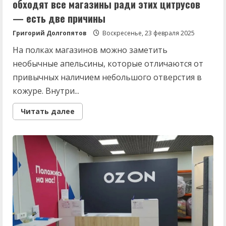
обходят все магазины ради этих цитрусов
— есть две причины
Григорий Долгопятов
Воскресенье, 23 февраля 2025
На полках магазинов можно заметить
необычные апельсины, которые отличаются от
привычных наличием небольшого отверстия в
кожуре. Внутри...
Read
Читать далее
more
about
Пупочные
апельсины:
почему
гурманы
обходят
все
магазины
ради
этих
цитрусов
—
есть
две
причины