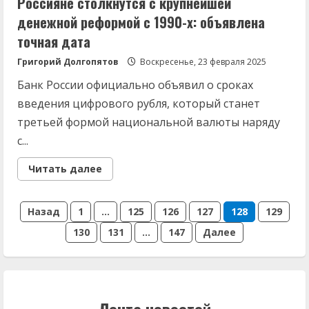
Россияне столкнутся с крупнейшей
денежной реформой с 1990-х: объявлена
точная дата
Григорий Долгопятов
Воскресенье, 23 февраля 2025
Банк России официально объявил о сроках
введения цифрового рубля, который станет
третьей формой национальной валюты наряду
с...
Read
Читать далее
more
about
Россияне
Пагинация
столкнутся
Назад
1
…
125
126
127
128
129
с
крупнейшей
130
131
…
147
Далее
записей
денежной
реформой
с
1990-
х:
объявлена
точная
дата