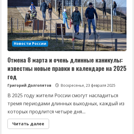
новые
даты
Новости России
Отмена 8 марта и очень длинные каникулы:
известны новые правки в календаре на 2025
год
Григорий Долгопятов
Воскресенье, 23 февраля 2025
В 2025 году жители России смогут насладиться
тремя периодами длинных выходных, каждый из
которых продлится четыре дня....
Read
Читать далее
more
about