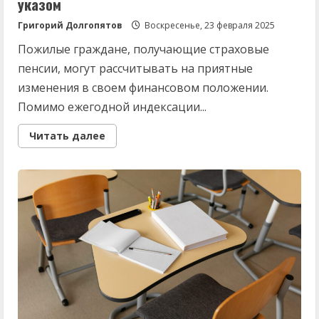
указом
Григорий Долгопятов
Воскресенье, 23 февраля 2025
Пожилые граждане, получающие страховые
пенсии, могут рассчитывать на приятные
изменения в своем финансовом положении.
Помимо ежегодной индексации...
Read
Читать далее
more
about
В
марте
выплатят
сразу
2
пенсии:
российских
пенсионеров
обрадовали
новым
указом