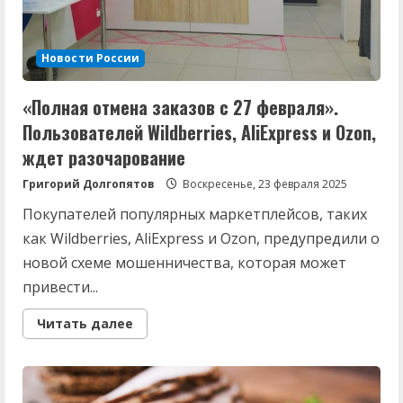
Новости России
«Полная отмена заказов с 27 февраля».
Пользователей Wildberries, AliExpress и Ozon,
ждет разочарование
Григорий Долгопятов
Воскресенье, 23 февраля 2025
Покупателей популярных маркетплейсов, таких
как Wildberries, AliExpress и Ozon, предупредили о
новой схеме мошенничества, которая может
привести...
Read
Читать далее
more
about
«Полная
отмена
заказов
с