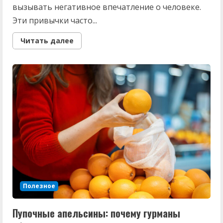
вызывать негативное впечатление о человеке.
Эти привычки часто...
Read
Читать далее
more
about
Так
можно
распознать
«деревенщину»:
пять
привычек
в
поведении,
которые
говорят
о
низком
интеллекте
Полезное
Пупочные апельсины: почему гурманы