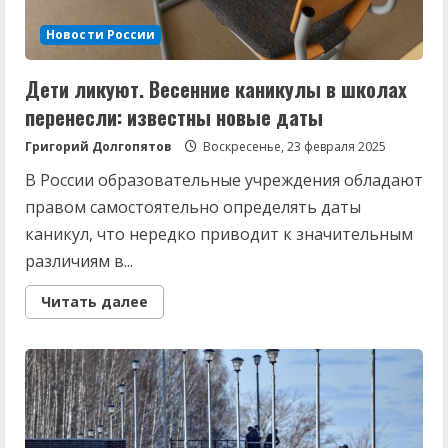
Новости России
Дети ликуют. Весенние каникулы в школах
перенесли: известны новые даты
Григорий Долгопятов
Воскресенье, 23 февраля 2025
В России образовательные учреждения обладают
правом самостоятельно определять даты
каникул, что нередко приводит к значительным
различиям в...
Read
Читать далее
more
about
Дети
ликуют.
Весенние
каникулы
в
школах
перенесли:
известны