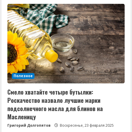
Отмена
8
марта
и
очень
длинные
каникулы:
известны
новые
правки
в
календаре
на
2025
год
Полезное
Смело хватайте четыре бутылки:
Роскачество назвало лучшие марки
подсолнечного масла для блинов на
Масленицу
Григорий Долгопятов
Воскресенье, 23 февраля 2025