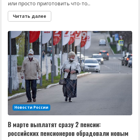
или просто приготовить что-то...
Read
Читать далее
more
about
Мужчина
будет
смотреть
только
на
вас
после
этого
салата:
рецепт
блюда-
ключа
к
сердцу
любимого
на
23
февраля
Новости России
—
«Цыпочка»
не
ударит
В марте выплатят сразу 2 пенсии:
по
кошельку
российских пенсионеров обрадовали новым