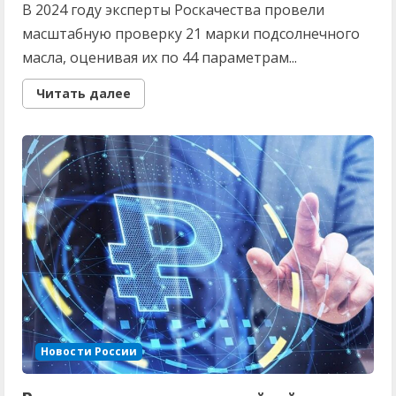
В 2024 году эксперты Роскачества провели
масштабную проверку 21 марки подсолнечного
масла, оценивая их по 44 параметрам...
Read
Читать далее
more
about
Смело
хватайте
четыре
бутылки:
Роскачество
назвало
лучшие
марки
подсолнечного
масла
для
блинов
на
Масленицу
Новости России