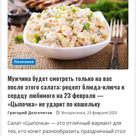
27
февраля».
Пользователей
Wildberries,
AliExpress
и
Ozon,
ждет
разочарование
Полезное
Мужчина будет смотреть только на вас
после этого салата: рецепт блюда-ключа к
сердцу любимого на 23 февраля —
«Цыпочка» не ударит по кошельку
Григорий Долгопятов
Воскресенье, 23 февраля 2025
Салат «Цыпочка» — это отличный вариант для
тех, кто хочет разнообразить праздничный стол