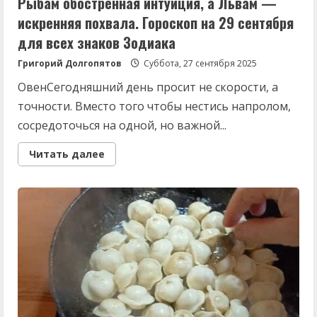
Рыбам обостренная интуиция, а Львам —
искренняя похвала. Гороскоп на 29 сентября
для всех знаков Зодиака
Григорий Долгопятов
Суббота, 27 сентября 2025
ОвенСегодняшний день просит не скорости, а
точности. Вместо того чтобы нестись напролом,
сосредоточься на одной, но важной...
Read
Читать далее
more
about
Рыбам
обостренная
интуиция,
а
Львам
—
искренняя
похвала.
Гороскоп
на
29
сентября
для
всех