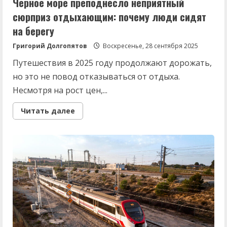
Черное море преподнесло неприятный
сюрприз отдыхающим: почему люди сидят
на берегу
Григорий Долгопятов
Воскресенье, 28 сентября 2025
Путешествия в 2025 году продолжают дорожать,
но это не повод отказываться от отдыха.
Несмотря на рост цен,...
Read
Читать далее
more
about
Черное
море
преподнесло
неприятный
сюрприз
отдыхающим:
почему
люди
сидят
на
берегу