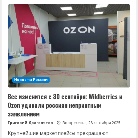
Индейка
из
«Светофора»
—
это
лотерея,
в
которой
вы
всегда
проигрываете:
известны
причины
Новости России
Все изменится с 30 сентября: Wildberries и
Ozon удивили россиян неприятным
заявлением
Григорий Долгопятов
Воскресенье, 28 сентября 2025
Крупнейшие маркетплейсы прекращают