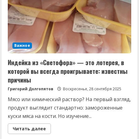
полностью
запрещено
Важное
Индейка из «Светофора» — это лотерея, в
которой вы всегда проигрываете: известны
причины
Григорий Долгопятов
Воскресенье, 28 сентября 2025
Мясо или химический раствор? На первый взгляд,
продукт выглядит стандартно: замороженные
куски мяса на кости. Но изучение...
Read
Читать далее
more
about