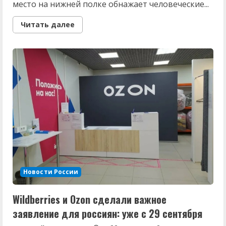
место на нижней полке обнажает человеческие...
Read
Читать далее
more
about
Не
уступил
нижнюю
полку
маме
с
ребенком:
что
из
этого
вышло⁠⁠
на
самом
деле
Новости России
Wildberries и Ozon сделали важное
заявление для россиян: уже с 29 сентября