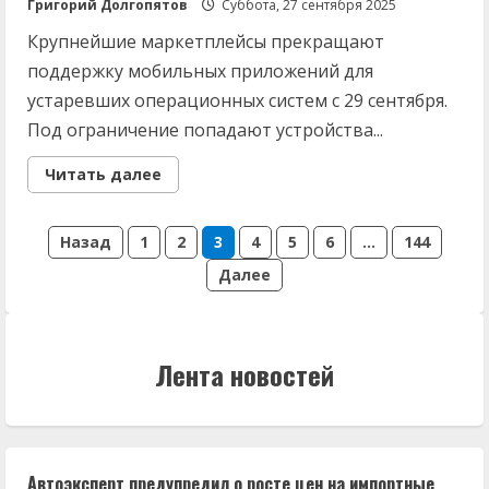
Григорий Долгопятов
Суббота, 27 сентября 2025
Крупнейшие маркетплейсы прекращают
поддержку мобильных приложений для
устаревших операционных систем с 29 сентября.
Под ограничение попадают устройства...
Read
Читать далее
more
about
Wildberries
Пагинация
и
Назад
1
2
3
4
5
6
…
144
Ozon
сделали
Далее
записей
важное
заявление
для
россиян:
уже
с
Лента новостей
29
сентября
Автоэксперт предупредил о росте цен на импортные