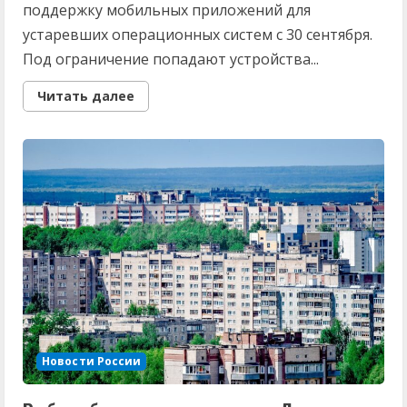
поддержку мобильных приложений для
устаревших операционных систем с 30 сентября.
Под ограничение попадают устройства...
Read
Читать далее
more
about
Все
изменится
с
30
сентября:
Wildberries
и
Ozon
удивили
россиян
неприятным
заявлением
Новости России