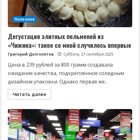
знаков
Зодиака
Полезное
Дегустация элитных пельменей из
«Чижика»: такое со мной случилось впервые
Григорий Долгопятов
Суббота, 27 сентября 2025
Цена в 239 рублей за 800 грамм создавала
ожидание качества, подкрепленное солидным
дизайном упаковки. Однако первая же...
Read
Читать далее
more
about
Дегустация
элитных
пельменей
из
«Чижика»:
такое
со
мной