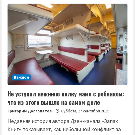
Какие
вещи
в
«Фикс
Прайс»
точно
не
стоит
покупать:
полный
список
Важное
Не уступил нижнюю полку маме с ребенком:
что из этого вышло⁠⁠ на самом деле
Григорий Долгопятов
Суббота, 27 сентября 2025
Недавняя история автора Дзен-канала «Запах
Книг» показывает, как небольшой конфликт за