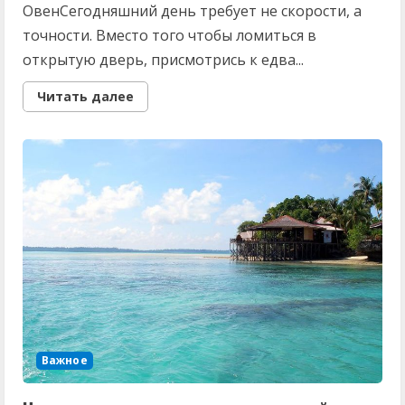
ОвенСегодняшний день требует не скорости, а
точности. Вместо того чтобы ломиться в
открытую дверь, присмотрись к едва...
Read
Читать далее
more
about
Овнам
умение
слушать,
а
Весам
—
баланс
в
диалоге.
Гороскоп
на
30
сентября
для
всех
знаков
Зодиака
Важное