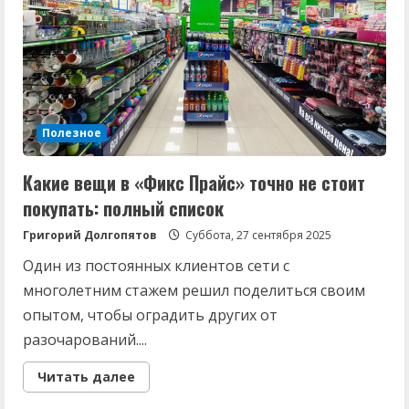
случилось
впервые
Полезное
Какие вещи в «Фикс Прайс» точно не стоит
покупать: полный список
Григорий Долгопятов
Суббота, 27 сентября 2025
Один из постоянных клиентов сети с
многолетним стажем решил поделиться своим
опытом, чтобы оградить других от
разочарований....
Read
Читать далее
more
about