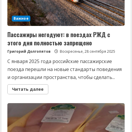
Важное
Пассажиры негодуют: в поездах РЖД с
этого дня полностью запрещено
Григорий Долгопятов
Воскресенье, 28 сентября 2025
С января 2025 года российские пассажирские
поезда перешли на новые стандарты поведения
и организации пространства, чтобы сделать...
Read
Читать далее
more
about
Пассажиры
негодуют:
в
поездах
РЖД
с
этого
дня